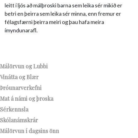
leitt í ljós að málþroski barna sem leika sér mikið er
betri en þeirra sem leika sér minna, enn fremur er
félagsfærni þeirra meiri og þau hafa meira
ímyndunarafl.
Málörvun og Lubbi
Vinátta og Blær
Þróunarverkefni
Mat á námi og þroska
Sérkennsla
Skólanámskrár
Málörvun í dagsins önn