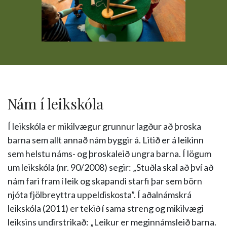
Nám í leikskóla
Í leikskóla er mikilvægur grunnur lagður að þroska
barna sem allt annað nám byggir á. Litið er á leikinn
sem helstu náms- og þroskaleið ungra barna. Í lögum
um leikskóla (nr. 90/2008) segir: „Stuðla skal að því að
nám fari fram í leik og skapandi starfi þar sem börn
njóta fjölbreyttra uppeldiskosta”. Í aðalnámskrá
leikskóla (2011) er tekið í sama streng og mikilvægi
leiksins undirstrikað: „Leikur er meginnámsleið barna.