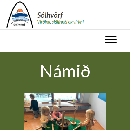
fara á forsíðu
Opna valm
Námið