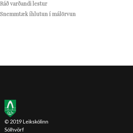
Ráð varðandi lestur
Snemmtæk íhlutun í málörvun
© 2019 Leikskólinn
Sólhvörf