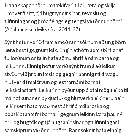
Hann skapar börnum tækifæri til að læra og skilja
umhverfi sitt, tjá hugmyndir sínar, reynslu og
tilfinningar og þróa félagsleg tengsl við önnur börn”
(Aðalnámskrá leikskóla, 2011, 37).
Sýnt hefur verið fram á með rannsóknum að ung börn
læra best í gegnum leik. Engin athöfn sem stýrt er af
fullorðnum er talin hafa sömu áhrif á nám barna og
leikurinn. Einnig hefur verið sýnt fram á að leikur
styður við þróun læsis og gegnir þannig mikilvægu
hlutverki í málörvun og lestrarnámi barna í
leikskólastarfi. Leikurinn býður upp á ótal möguleika til
málnotkunar en þykjustu- og hlutverkaleikir eru þeir
leikir sem hafa hvað mest áhrif á málþroska og
boðskiptahæfni barna. Í gegnum leikinn læra þau ný
orð og hugtök og tjá hugsanir sínar og tilfinningar í
samskiptum við önnur börn. Rannsóknir hafa einnig