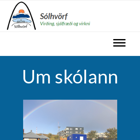
fara á forsíðu
Opna valm
Um skólann