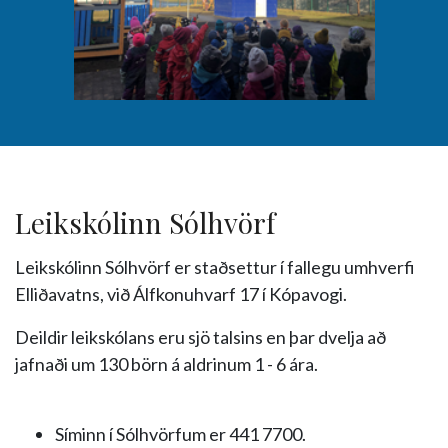
Leikskólinn Sólhvörf
Leikskólinn Sólhvörf er staðsettur í fallegu umhverfi
Elliðavatns, við Álfkonuhvarf 17 í Kópavogi.
Deildir leikskólans eru sjö talsins en þar dvelja að
jafnaði um 130 börn á aldrinum 1 - 6 ára.
Síminn í Sólhvörfum er 441 7700.