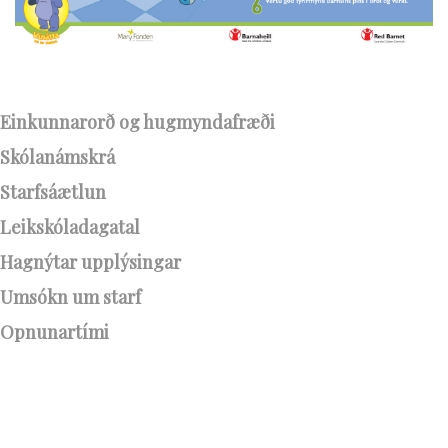
Einkunnarorð og hugmyndafræði
Skólanámskrá
Starfsáætlun
Leikskóladagatal
Hagnýtar upplýsingar
Umsókn um starf
Opnunartími