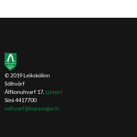
© 2019 Leikskólinn
Sólhvörf
Álfkonuhvarf 17,
sjá kort
Sími 4417700
solhvorf@kopavogur.is