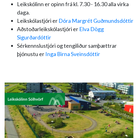
Leikskólinn er opinn frá kl. 7.30 - 16.30 alla virka
daga.
Leikskólastjóri er
Dóra Margrét Guðmundsdóttir
Aðstoðarleikskólastjóri er
Elva Dögg
Sigurðardóttir
Sérkennslustjóri og tengiliður samþættrar
þjónustu er
Inga Birna Sveinsdóttir